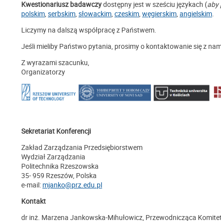
Kwestionariusz badawczy
dostępny jest w sześciu językach (
aby 
polskim
,
serbskim
,
słowackim
,
czeskim
,
węgierskim
,
angielskim
.
Liczymy na dalszą współpracę z Państwem.
Jeśli mieliby Państwo pytania, prosimy o kontaktowanie się z nam
Z wyrazami szacunku,
Organizatorzy
Sekretariat Konferencji
Zakład Zarządzania Przedsiębiorstwem
Wydział Zarządzania
Politechnika Rzeszowska
35- 959 Rzeszów, Polska
e-mail:
mjanko@prz.edu.pl
Kontakt
dr inż. Marzena Jankowska-Mihułowicz, Przewodnicząca Komite