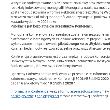
Wszystkie zaakceptowane przez Komitet Naukowy oraz zrecenz
rozdziały indeksowanej monografii. Monografia naukowa może zaw
Zostanie opublikowana w formie elektronicznej przez Oficynę Wy
MNiSW za rozdział takiej monografii Autor uzyskuje 20 punktów
.
zostanie wydana w 2021 roku.
Publikacja jest bezpłatna dla Uczestników Konferencji.
Monografie konferencyjne i prezentacje zostaną umieszczone na
platformach e-learningowych członków konsorcjum projektu. Ws
wykorzystane do opracowania
pilotażowego kursu „Etykietowan
Kurs ten będą mogły realizować uczelnie oraz wszystkie zainter
Konferencja organizowana jest przez międzynarodowe konsorcjum
Uniwersytet w Nowym Sadzie, Uniwersytet Techniczny w Koszycach
Budziejowicach, i Uniwersytet Széchenyi István.
Będziemy Państwu bardzo wdzięczni za przesłanie tej informacji 
zainteresowanych udziałem w Konferencji ECOLABELLING 2020, r
badaniu ankietowym do
10 grudnia 2020 r.
Informacja o Konferencji
, wraz z
formularzem zgłoszeniowym
(w 
polskojęzycznej
i
anglojęzycznej
stronie internetowej Konferencj