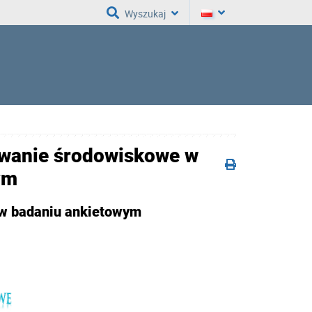
Wyszukaj
wanie środowiskowe w
ym
u w badaniu ankietowym