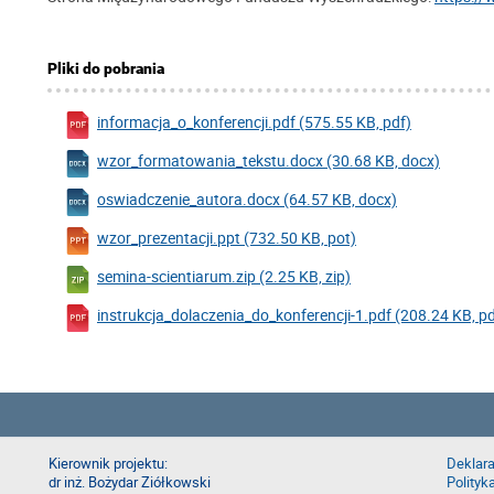
Pliki do pobrania
informacja_o_konferencji.pdf (575.55 KB, pdf)
wzor_formatowania_tekstu.docx (30.68 KB, docx)
oswiadczenie_autora.docx (64.57 KB, docx)
wzor_prezentacji.ppt (732.50 KB, pot)
semina-scientiarum.zip (2.25 KB, zip)
instrukcja_dolaczenia_do_konferencji-1.pdf (208.24 KB, pd
Kierownik projektu:
Deklara
dr inż. Bożydar Ziółkowski
Polityk