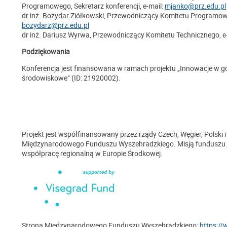
Programowego, Sekretarz konferencji, e-mail:
mjanko@prz.edu.pl
dr inż. Bożydar Ziółkowski, Przewodniczący Komitetu Programo
bozydarz@prz.edu.pl
dr inż. Dariusz Wyrwa, Przewodniczący Komitetu Technicznego, e
Podziękowania
Konferencja jest finansowana w ramach projektu „Innowacje w gos
środowiskowe” (ID: 21920002).
Projekt jest współfinansowany przez rządy Czech, Węgier, Polsk
Międzynarodowego Funduszu Wyszehradzkiego. Misją funduszu
współpracę regionalną w Europie Środkowej.
Strona Międzynarodowego Funduszu Wyszehradzkiego:
https://