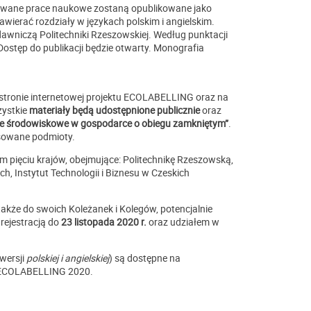
owane prace naukowe zostaną opublikowane jako
ierać rozdziały w językach polskim i angielskim.
dawniczą Politechniki Rzeszowskiej. Według punktacji
 Dostęp do publikacji będzie otwarty. Monografia
 stronie internetowej projektu ECOLABELLING oraz na
zystkie
materiały będą udostępnione publicznie
oraz
ie środowiskowe w gospodarce o obiegu zamkniętym”
.
esowane podmioty.
 pięciu krajów, obejmujące: Politechnikę Rzeszowską,
, Instytut Technologii i Biznesu w Czeskich
także do swoich Koleżanek i Kolegów, potencjalnie
ejestracją do
23 listopada 2020 r.
oraz udziałem w
wersji
polskiej i angielskiej
) są dostępne na
i ECOLABELLING 2020.