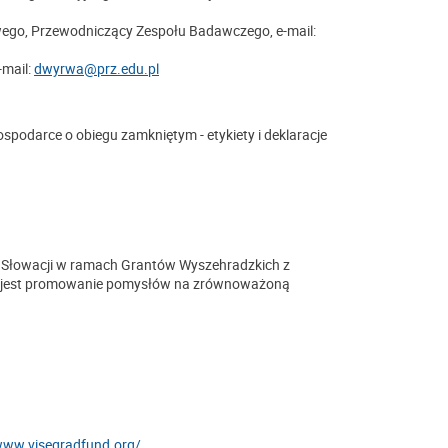
wego, Przewodniczący Zespołu Badawczego, e-mail:
-mail:
dwyrwa@prz.edu.pl
podarce o obiegu zamkniętym - etykiety i deklaracje
i i Słowacji w ramach Grantów Wyszehradzkich z
 jest promowanie pomysłów na zrównoważoną
www.visegradfund.org/