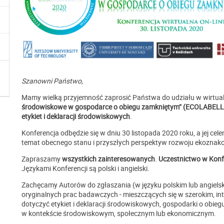
Szanowni Państwo,
Mamy wielką przyjemność zaprosić Państwa do udziału w wirtua
środowiskowe w gospodarce o obiegu zamkniętym” (ECOLABEL
etykiet i deklaracji środowiskowych
.
Konferencja odbędzie się w dniu 30 listopada 2020 roku, a jej c
temat obecnego stanu i przyszłych perspektyw rozwoju ekoznako
Zapraszamy
wszystkich zainteresowanych
.
Uczestnictwo w Konfe
Językami Konferencji są polski i angielski.
Zachęcamy Autorów do zgłaszania (w języku polskim lub angiels
oryginalnych prac badawczych - mieszczących się w szerokim, int
dotyczyć etykiet i deklaracji środowiskowych, gospodarki o ob
w kontekście środowiskowym, społecznym lub ekonomicznym.