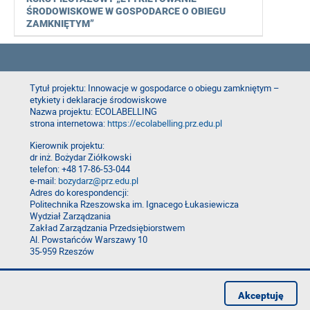
ŚRODOWISKOWE W GOSPODARCE O OBIEGU
ZAMKNIĘTYM”
Tytuł projektu: Innowacje w gospodarce o obiegu zamkniętym –
etykiety i deklaracje środowiskowe
Nazwa projektu: ECOLABELLING
strona internetowa:
https://ecolabelling.prz.edu.pl
Kierownik projektu:
dr inż. Bożydar Ziółkowski
telefon: +48 17-86-53-044
e-mail:
bozydarz@prz.edu.pl
Adres do korespondencji:
Politechnika Rzeszowska im. Ignacego Łukasiewicza
Wydział Zarządzania
Zakład Zarządzania Przedsiębiorstwem
Al. Powstańców Warszawy 10
35-959 Rzeszów
Deklaracja dostępności
Polityka prywatności
Akceptuję
Zgłoś błąd na stronie