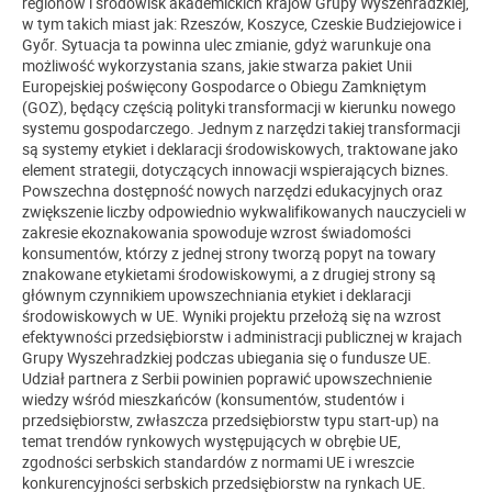
regionów i środowisk akademickich krajów Grupy Wyszehradzkiej,
w tym takich miast jak: Rzeszów, Koszyce, Czeskie Budziejowice i
Győr. Sytuacja ta powinna ulec zmianie, gdyż warunkuje ona
możliwość wykorzystania szans, jakie stwarza pakiet Unii
Europejskiej poświęcony Gospodarce o Obiegu Zamkniętym
(GOZ), będący częścią polityki transformacji w kierunku nowego
systemu gospodarczego. Jednym z narzędzi takiej transformacji
są systemy etykiet i deklaracji środowiskowych, traktowane jako
element strategii, dotyczących innowacji wspierających biznes.
Powszechna dostępność nowych narzędzi edukacyjnych oraz
zwiększenie liczby odpowiednio wykwalifikowanych nauczycieli w
zakresie ekoznakowania spowoduje wzrost świadomości
konsumentów, którzy z jednej strony tworzą popyt na towary
znakowane etykietami środowiskowymi, a z drugiej strony są
głównym czynnikiem upowszechniania etykiet i deklaracji
środowiskowych w UE. Wyniki projektu przełożą się na wzrost
efektywności przedsiębiorstw i administracji publicznej w krajach
Grupy Wyszehradzkiej podczas ubiegania się o fundusze UE.
Udział partnera z Serbii powinien poprawić upowszechnienie
wiedzy wśród mieszkańców (konsumentów, studentów i
przedsiębiorstw, zwłaszcza przedsiębiorstw typu start-up) na
temat trendów rynkowych występujących w obrębie UE,
zgodności serbskich standardów z normami UE i wreszcie
konkurencyjności serbskich przedsiębiorstw na rynkach UE.