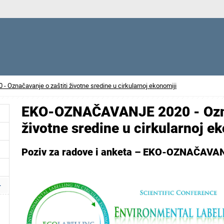
značavanje o zaštiti životne sredine u cirkularnoj ekonomiji
EKO-OZNAČAVANJE 2020 - Označ
životne sredine u cirkularnoj e
Poziv za radove i anketa – EKO-OZNAČAVAN