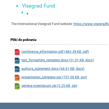
The International Visegrad Fund website:
https://www.visegradf
Pliki do pobrania
conference_information.pdf (483.39 KB, pdf)
text_formatting_template.docx (31.01 KB, docx)
authors_statement.docx (64.61 KB, docx)
presentation_template.ppt (757.00 KB, pot)
semina-scientiarum.zip (2.25 KB, zip)