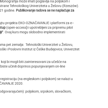
i. Monografija može imati poglavlja na poljskom i
 strane Tehnološkog Univerziteta u Žešovu (Rzeszów).
021 godine.
Publikovanje radova se ne naplaćuje za
 sajtu projekta EKO-OZNAČAVANJE i platformi za e–
stup
(open-access
)
i upotrebljeni za pripremu pilot
ji”
. Ovaj kurs mogu slobodno implementirati
ma pet zemalja: Tehnološki Univerzitet u Žešovu,
ki i Poslovni Institut iz Češke Budejovice, Univerzitet
 koji bi mogli biti zainteresovani za učešće na
 biste učinili doprinos popunjavanjem on-line
registraciju
(na engleskom i poljskom) se nalazi u
ZNAČAVANJE 2020.
 odgovarajućem): poljskom, srpskom, slovačkom,