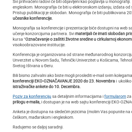
Svi prihvaćeni radovi će biti objavljeni kao poglavlja u monografij
engleskom. Monografija će biti u elektronskom izdanju, izdata od
Pristup publikaciji je slobodan. Monografija će biti publikovana 2
učesnike konferencije.
Monografija sa konferencije i prezentacije biće dostupni na web
učenje konzorcijuma partnera. Svi
materijali će imati slobodan pri
kursa “
Označavanje o zaštiti životne sredine u cirkularnoj ekonomi
visokoobrazovane institucije.
Konferencija je organizovana od strane međunarodnog konzorciju
Unverzitet u Novom Sadu, Tehnički Univerzitet u Košicama, Tehnološ
Svetog Ištvana u Đeru.
Bili bismo zahvalni ako biste mogli proslediti e-mail svim kolegama
konferenciji EKO-OZNAČAVANJE 2020 do 23. Novembra
i ukoliko
istraživačke ankete do 10. Decembra.
Poziv za konferenciju
sa detaljnim informacijama i
formularom
za 
prilogu e-maila,
i dostupan je na web sajtu konferenciji EKO-O
Anketa je dostupna na sledećim jezicima (molim Vas popunite na
češkom, mađarskom i engleskom.
Radujemo se daljoj saradnji.