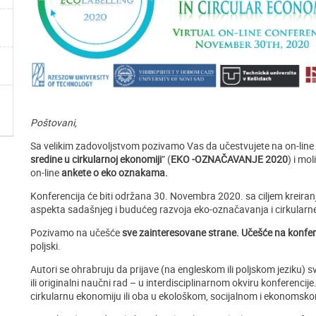
Poštovani,
Sa velikim zadovoljstvom pozivamo Vas da učestvujete na on-line 
sredine u cirkularnoj ekonomiji
” (
EKO -OZNAČAVANJE 2020
) i mo
on-line
ankete o eko oznakama.
Konferencija će biti održana 30. Novembra 2020. sa ciljem kreiran
aspekta sadašnjeg i budućeg razvoja eko-označavanja i cirkularn
Pozivamo na učešće
sve zainteresovane strane. Učešće na konfere
poljski.
Autori se ohrabruju da prijave (na engleskom ili poljskom jeziku) sv
ili originalni naučni rad – u interdisciplinarnom okviru konferenc
cirkularnu ekonomiju ili oba u ekološkom, socijalnom i ekonomsk