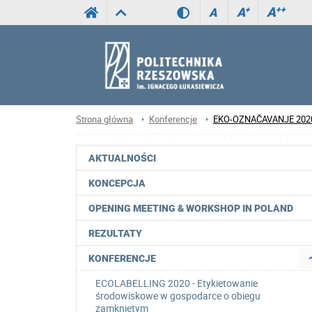
A
++
A
+
A
Strona główna
Konferencje
EKO-OZNAČAVANJE 2020 - O
AKTUALNOŚCI
KONCEPCJA
OPENING MEETING & WORKSHOP IN POLAND
REZULTATY
KONFERENCJE
ECOLABELLING 2020 - Etykietowanie
środowiskowe w gospodarce o obiegu
zamkniętym