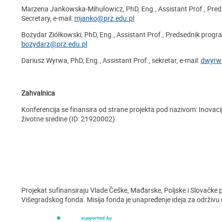
Marzena Jankowska-Mihułowicz, PhD, Eng., Assistant Prof., Pre
Secretary, e-mail:
mjanko@prz.edu.pl
Bożydar Ziółkowski, PhD, Eng., Assistant Prof., Predsednik program
bozydarz@prz.edu.pl
Dariusz Wyrwa, PhD, Eng., Assistant Prof., sekretar, e-mail:
dwyrw
Zahvalnica
Konferencija se finansira od strane projekta pod nazivom: Inovacije
životne sredine (ID: 21920002).
Projekat sufinansiraju Vlade Češke, Mađarske, Poljske i Slovačk
Višegradskog fonda. Misija fonda je unapređenje ideja za održivu 