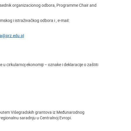
dsednik organizacionog odbora, Programme Chair and
skog i istraživačkog odbora i , e-mail:
a@prz.edu.pl
 u cirkularnoj ekonomiji – oznake i deklaracije o zaštiti
e putem Višegradskih grantova iz Međunarodnog
regionalnu saradnju u Centralnoj Evropi.