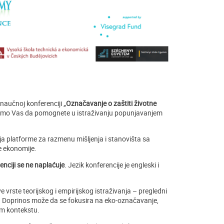
naučnoj konferenciji „
Označavanje o zaštiti životne
limo Vas da pomognete u istraživanju popunjavanjem
ja platforme za razmenu mišljenja i stanovišta sa
e ekonomije.
nciji se ne naplaćuje
. Jezik konferencije je engleski i
e vrste teorijskog i empirijskog istraživanja – pregledni
ije. Doprinos može da se fokusira na eko-označavanje,
om kontekstu.