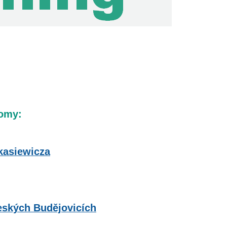
nomy:
kasiewicza
eských Budějovicích